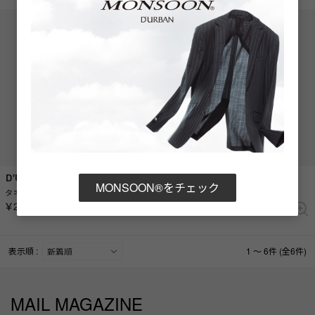
D'URBAN
D'URBAN
MONSOON®をチェック
タオルハンカチ （サックス）
タオルハンカチ （グリーン）
￥2,200
￥2,200
表示順 :
1 ～ 6件 (全6件)
MAIL MAGAZINE