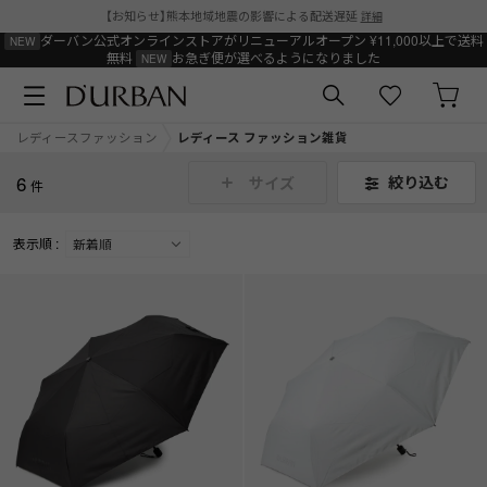
【お知らせ】熊本地域地震の影響による配送遅延
詳細
ダーバン公式オンラインストアがリニューアルオープン
¥11,000以上で送料
無料
お急ぎ便が選べるようになりました
レディースファッション
レディース ファッション雑貨
6
絞り込む
サイズ
件
表示順 :