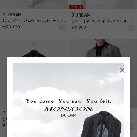
50%
D'URBAN
D'URBAN
【GOLF】ギンガムチェックストレートパンツ （ブルー）
【GOLF】襟プリントポロシャツ(ショートスリーブ)(Ladies) （ホワイト）
￥26,400
￥8,800
×
D'URBAN
D'URBAN
【GOLF】ギンガムサッカーMA-1 （ブルー）
【GOLF】ギンガムサッカーMA-1 （グレー）
￥39,600
￥39,600