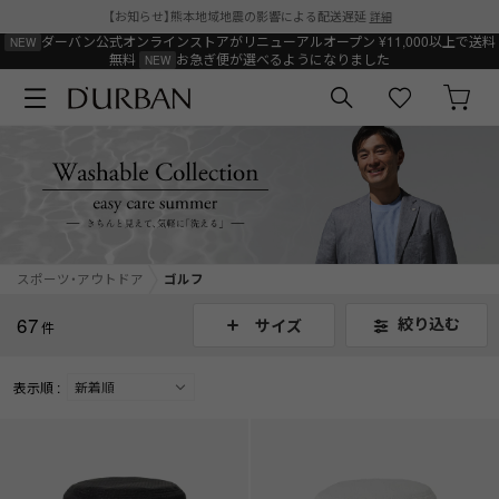
【お知らせ】熊本地域地震の影響による配送遅延
詳細
ダーバン公式オンラインストアがリニューアルオープン
¥11,000以上で送料
無料
お急ぎ便が選べるようになりました
スポーツ・アウトドア
ゴルフ
67
絞り込む
サイズ
件
表示順 :