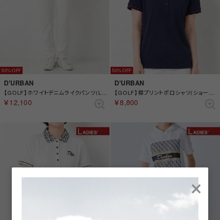
50%
50%
D'URBAN
D'URBAN
【GOLF】ホワイトデニムライクパンツ(Ladies) （ホワイト）
【GOLF】襟プリントポロシャツ(ショートスリーブ)(Ladies) （ネイビー）
￥12,100
￥8,800
×