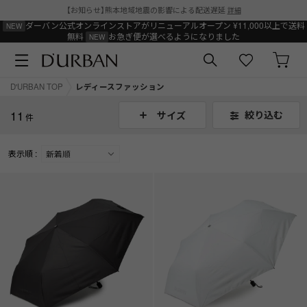
【お知らせ】熊本地域地震の影響による配送遅延
詳細
ダーバン公式オンラインストアがリニューアルオープン
¥11,000以上で送料
無料
お急ぎ便が選べるようになりました
D'URBAN TOP
レディースファッション
11
絞り込む
サイズ
件
表示順 :